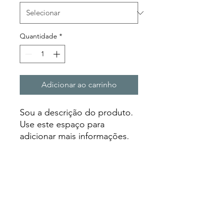
Quantidade
*
Adicionar ao carrinho
Sou a descrição do produto. 
Use este espaço para 
adicionar mais informações. 
Os compradores gostam de 
saber o que estão adquirindo 
antes de comprar.
DETALHES DO PRODUTO